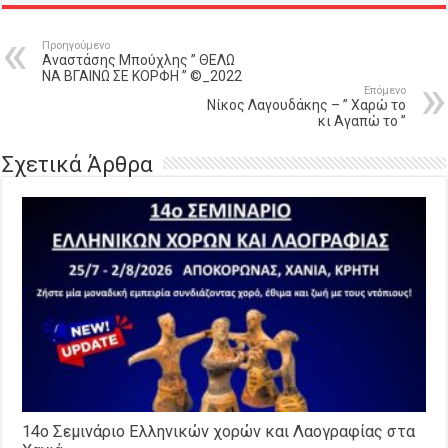
Προηγούμενο
Αναστάσης Μπούχλης ” ΘΕΛΩ
ΝΑ ΒΓΑΙΝΩ ΣΕ ΚΟΡΦΗ ” ©_2022
Επόμενο
Νίκος Λαγουδάκης – ” Χαρώ το
κι Αγαπώ το ”
Σχετικά Άρθρα
14o Σεμινάριο Ελληνικών χορών και Λαογραφίας στα