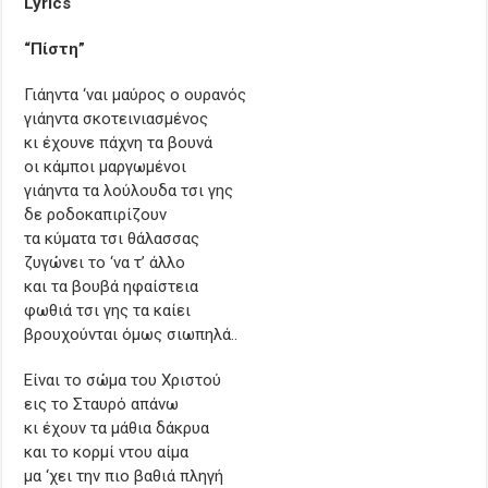
Lyrics
“Πίστη”
Γιάηντα ‘ναι μαύρος ο ουρανός
γιάηντα σκοτεινιασμένος
κι έχουνε πάχνη τα βουνά
οι κάμποι μαργωμένοι
γιάηντα τα λούλουδα τσι γης
δε ροδοκαπιρίζουν
τα κύματα τσι θάλασσας
ζυγώνει το ‘να τ’ άλλο
και τα βουβά ηφαίστεια
φωθιά τσι γης τα καίει
βρουχούνται όμως σιωπηλά..
Είναι το σώμα του Χριστού
εις το Σταυρό απάνω
κι έχουν τα μάθια δάκρυα
και το κορμί ντου αίμα
μα ‘χει την πιο βαθιά πληγή