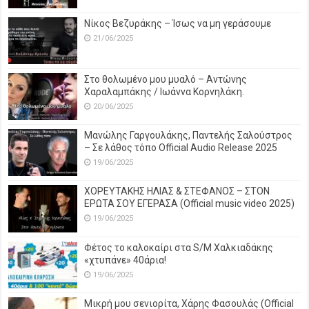
Νίκος Βεζυράκης – Ίσως να μη γεράσουμε
21/06/2025
Στο θολωμένο μου μυαλό – Αντώνης
Χαραλαμπάκης / Ιωάννα Κορνηλάκη.
20/06/2025
Μανώλης Γαργουλάκης, Παντελής Σαλούστρος
– Σε λάθος τόπο Official Audio Release 2025
19/06/2025
ΧΟΡΕΥΤΑΚΗΣ ΗΛΙΑΣ & ΣΤΕΦΑΝΟΣ – ΣΤΟΝ
ΕΡΩΤΑ ΣΟΥ ΕΓΕΡΑΣΑ (Official music video 2025)
19/06/2025
Φέτος το καλοκαίρι στα S/M Χαλκιαδάκης
«χτυπάνε» 40άρια!
19/06/2025
Μικρή μου σενιορίτα, Χάρης Φασουλάς (Official