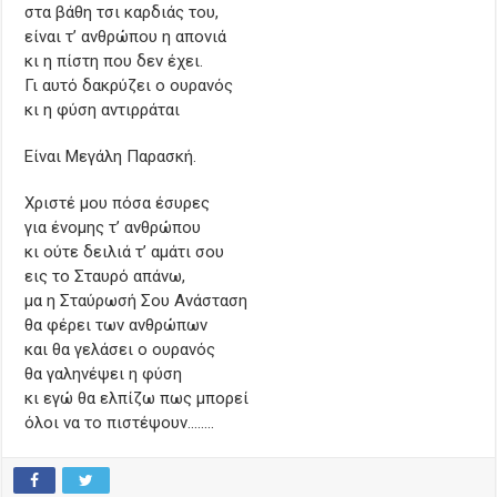
στα βάθη τσι καρδιάς του,
είναι τ’ ανθρώπου η απονιά
κι η πίστη που δεν έχει.
Γι αυτό δακρύζει ο ουρανός
κι η φύση αντιρράται
Είναι Μεγάλη Παρασκή.
Χριστέ μου πόσα έσυρες
για ένομης τ’ ανθρώπου
κι ούτε δειλιά τ’ αμάτι σου
εις το Σταυρό απάνω,
μα η Σταύρωσή Σου Ανάσταση
θα φέρει των ανθρώπων
και θα γελάσει ο ουρανός
θα γαληνέψει η φύση
κι εγώ θα ελπίζω πως μπορεί
όλοι να το πιστέψουν……..