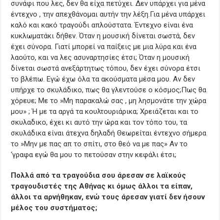
συνάφι που λες, δεν θα είχα πετύχει. Δεν υπάρχει για μένα
έντεχνο , την απεχθάνομαι αυτήν την λέξη.Για μένα υπάρχει
καλό και κακό τραγούδι απλούστατα. Έντεχνο είναι ένα
κυκλωματάκι δήθεν. Όταν η μουσική δίνεται σωστά, δεν
έχει σύνορα. Γιατί μπορεί να παίξεις με μια λύρα και ένα
λαούτο, και να λες ασυναρτησίες έτσι; Όταν η μουσική
δίνεται σωστά ανεξάρτητως τόπου, δεν έχει σύνορα έτσι
το βλέπω. Εγώ έχω όλα τα ακούσματα μέσα μου. Αν δεν
υπήρχε το σκυλάδικο, πως θα γλεντούσε ο κόσμος;Πως θα
χόρευε; Με το »Μη παρακαλώ σας , μη λησμονάτε την χώρα
μου» ; Ή με τα αργά τα κουλτουριάρικα; Χρειάζεται και το
σκυλαδικο, έχει κι αυτό την ώρα και τον τόπο του, τα
σκυλάδικα είναι άτεχνα δηλαδή Θεωρείται έντεχνο σήμερα
το »Μην με πας απ το σπίτι, στο θεό να με πας» Αν το
‘γραφα εγώ θα μου το πετούσαν στην κεφάλι έτσι;
Πολλά από τα τραγούδια σου άρεσαν σε λαϊκούς
τραγουδιστές της Αθήνας κι όμως άλλοι τα είπαν,
άλλοι τα αρνήθηκαν, ενώ τους άρεσαν γιατί δεν ήσουν
μέλος του συστήματος;