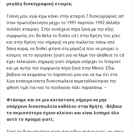
μεγάλη δισκογραφική εταιρία;
Γιάννη μου, εγώ έχω κάνει στην εταιρία 7 δισκογραφίες απ’
όταν πρωτοξεκίνησα μέχρι το 1991 περίπου 1992 άλλαξα
πολλές εταιρίες. Στην συνέχεια πήγα ξανά με την εξής
συμφωνία, ότι θα θελα το διπλο cd ( στην Κρήτη του χτες
και στην Κρήτη του σήμερα) να μην πωλείται πάνω από
δέκα ευρώ, να δοθεί φτηνά στα μαγαζιά που να μπορεί ο
κόσμος να το αγοράσει (γιατί για να λέμε την αλήθεια το cd
έχει τελειώσει σήμερα) γιατί σήμερα υπάρχει το Ίντερνετ
και με αυτήν την συμφωνία πήγα ξανά στην Minos. Εδώ
βέβαια να εκφράσω το παράπονο μου και να πω ότι στα
λίγα εναπομείναντα δισκοπωλεία εκμεταλλεύτηκαν την
φθηνή τιμή του και το πούλησαν πάλι παραπάνω. –
Φτάσαμε και σε μια κατάσταση σήμερα να μην
υπάρχουν δισκοπωλεία καθόλου στην Κρήτη. -Βέβαια
τα περισσότερα έχουν κλείσει και είναι λυπηρό όλο
αυτό το πραγμα γιατί;
Γιατί το δισκοπωλείο είναι ένα είδος πολιτισμού, να μπεις