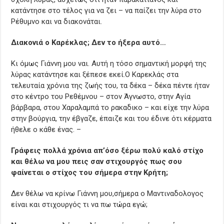
κατάντησε στο τέλος για να ζει – να παίζει την λύρα στο
Ρέθυμνο και να διακονάται.
Διακονιά ο Καρέκλας; Δεν το ήξερα αυτό…
Κι όμως Γιάννη μου ναι. Αυτή η τόσο σημαντική μορφή της
λύρας κατάντησε και ξέπεσε εκεί.Ο Καρεκλάς στα
τελευταία χρόνια της ζωής του, τα δέκα – δέκα πέντε ήταν
στο κέντρο του Ρεθέμνου – στον Άγνωστο, στην Αγία
βάρβαρα, στου Χαραλαμπά το ρακαδικο – και είχε την λύρα
στην βούργια, την έβγαζε, έπαιζε και του έδινε ότι κέρματα
ήθελε ο κάθε ένας. –
Γράφεις πολλά χρόνια απ’όσο ξέρω πολύ καλό στίχο
και θέλω να μου πεις σαν στιχουργός πως σου
φαίνεται ο στίχος του σήμερα στην Κρήτη;
Δεν θέλω να κρίνω Γιάννη μου,σήμερα ο Μαντιναδολογος
είναι και στιχουργός τι να πω τώρα εγώ;