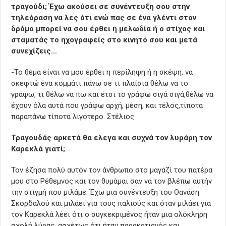
τραγούδι; Έχω ακούσει σε συνέντευξη σου στην
τηλεόραση να λες ότι ενώ πας σε ένα γλέντι στον
δρόμο μπορεί να σου έρθει η μελωδία ή ο στίχος και
σταματάς το ηχογραφείς στο κινητό σου και μετά
συνεχίζεις…
-Το θέμα είναι να μου έρθει η περίληψη ή η σκέψη, να
σκεφτώ ένα κομμάτι πάνω σε τι πλαίσια θέλω να το
γράψω, τι θέλω να πω και έτσι το γράφω σιγά σιγά,θέλω να
έχουν όλα αυτά που γράφω αρχή, μέση, και τέλος,τίποτα
παραπάνω τίποτα λιγότερο. Στέλιος
Τραγουδάς αρκετά θα ελεγα και συχνά τον λυράρη τον
Καρεκλά γιατί;
Τον έζησα πολύ αυτόν τον άνθρωπο στο μαγαζί του πατέρα
μου στο Ρέθεμνος και τον θυμάμαι σαν να τον βλέπω αυτήν
την στιγμή που μιλάμε. Έχω μια συνέντευξη του Θανάση
Σκορδαλού και μιλάει για τους παλιούς και όταν μιλάει για
τον Καρεκλά λέει ότι ο συγκεκριμένος ήταν μια ολόκληρη
σχολή λύρας, ασχέτως ότι ήταν παρακατιανός και