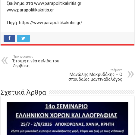
ξεκίνημα στα www.parapolitikakritis.gr
www.parapolitikakritis.gr
Πηγή: https://www.parapolitikakritis.gr/
Προηγούμενο
Έτοιμη η νέα σελίδα του
Ζερβάκη
Επόμενο
Μανώλης Μακρυδάκης – Ο
σπουδαίος μαντιναδολόγος
Σχετικά Άρθρα