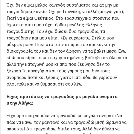
Όχι, δεν είμαι μέλος κανενός συστήματος και ας μην με
τραγουδήσει κανείς. Όχι ρε Γιαννάκη, να αλλάξω εγώ γιατί;
Γιατί να είμαι ψεύτικος; Στο ερασιτεχνικό στούντιο που
έχω στο σπίτι μου έχει έρθει μεγάλος Έλληνας
τραγουδιστής. Του έχω δώσει δυο τραγούδια, τα
τραγούδησε και μου είπε : »Σε ευχαριστώ Στέλιο μου
αδερφέ μου». Πάει στο στην εταιρία του και κάνει την
δισκογραφία του και δεν τον άφησαν να τα βάλει μέσα. Εγώ
εδώ που είμαι , είμαι ευχαριστημένος, βούτηξα σε όλα αυτά
αλλά την καταγωγή μου κι από που ξεκίνησα δεν το
ξεχασα.Τα πανηγύρια και τους γάμους μου δεν τους
σνομπαρα ποτέ και ξέρεις γιατί; Γιατί εδώ θα γυρίσουν
όλοι πάλι και να θυμάσαι ότι σου λέω. –
Είχες προτάσεις να τραγουδάς με μεγάλα ονοματα
στην Αθήνα;
Είχα πρόταση να πάω να τραγουδώ με μεγάλα ονόματα.Να
πάω να κάνω τον μαϊντανό και να τραγουδώ μισή ώρα,για να
ακουστεί ότι τραγουδάω δίπλα τους; Αλλά δεν ήθελα να