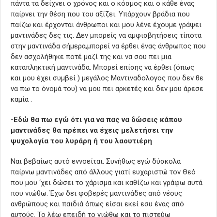
πάντα τα δείχνει ο χρόνος και ο κόσμος και ο κάθε ένας
παίρνει την θέση που του αξίζει. Υπάρχουν βράδια που
παίζω και έρχονται άνθρωποι και μου λένε έχουμε γράψει
μαντινάδες δες τις. Δεν μπορείς να αμφισβητήσεις τίποτα
στην μαντινάδα σήμερα,μπορεί να έρθει ένας άνθρωπος που
δεν ασχολήθηκε ποτέ μαζί της και να σου πει μια
καταπληκτική μαντινάδα. Μπορεί επίσης να έρθει (όπως
και μου έχει συμβεί ) μεγάλος Μαντιναδολογος που δεν θε
να πω το όνομά του) να μου πει αρκετές και δεν μου άρεσε
καμία .
-Εδώ θα πω εγώ ότι για να πας να δώσεις κάπου
μαντινάδες θα πρέπει να έχεις μελετήσει την
ψυχολογία του λυράρη ή του λαουτιέρη
Ναι βεβαίως αυτό εννοείται. Συνήθως εγώ δύσκολα
παίρνω μαντινάδες από άλλους γιατί ευχαριστώ τον Θεό
που μου ‘χει δώσει το χάρισμα και καθίζω και γράφω αυτά
που νιώθω. Έχω δει φοβερές μαντινάδες από νέους
ανθρώπους και παιδιά όπως είσαι εκεί εσυ ένας από
αυτούς. Το λέω επειδή το νιώθω και το πιστεύω