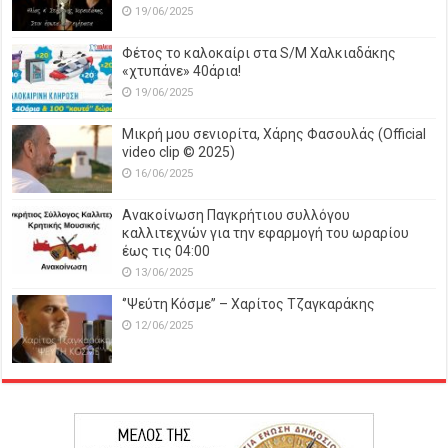
19/06/2025
Φέτος το καλοκαίρι στα S/M Χαλκιαδάκης
«χτυπάνε» 40άρια!
19/06/2025
Μικρή μου σενιορίτα, Χάρης Φασουλάς (Official
video clip © 2025)
16/06/2025
Ανακοίνωση Παγκρήτιου συλλόγου
καλλιτεχνών για την εφαρμογή του ωραρίου
έως τις 04:00
13/06/2025
‘’Ψεύτη Κόσμε’’ – Χαρίτος Τζαγκαράκης
12/06/2025