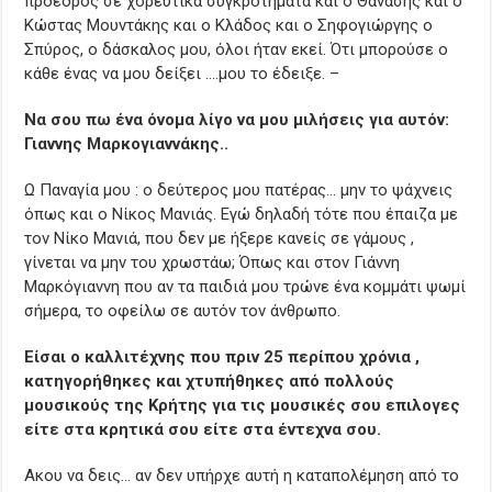
πρόεδρος σε χορευτικά συγκροτήματα και ο Θανάσης και ο
Κώστας Μουντάκης και ο Κλάδος και ο Σηφογιώργης ο
Σπύρος, ο δάσκαλος μου, όλοι ήταν εκεί. Ότι μπορούσε ο
κάθε ένας να μου δείξει ….μου το έδειξε. –
Να σου πω ένα όνομα λίγο να μου μιλήσεις για αυτόν:
Γιαννης Μαρκογιαννάκης..
Ω Παναγία μου : ο δεύτερος μου πατέρας… μην το ψάχνεις
όπως και ο Νίκος Μανιάς. Εγώ δηλαδή τότε που έπαιζα με
τον Νίκο Μανιά, που δεν με ήξερε κανείς σε γάμους ,
γίνεται να μην του χρωστάω; Όπως και στον Γιάννη
Μαρκόγιαννη που αν τα παιδιά μου τρώνε ένα κομμάτι ψωμί
σήμερα, το οφείλω σε αυτόν τον άνθρωπο.
Είσαι ο καλλιτέχνης που πριν 25 περίπου χρόνια ,
κατηγορήθηκες και χτυπήθηκες από πολλούς
μουσικούς της Κρήτης για τις μουσικές σου επιλογες
είτε στα κρητικά σου είτε στα έντεχνα σου.
Ακου να δεις… αν δεν υπήρχε αυτή η καταπολέμηση από το