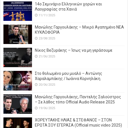
14o Σεμινάριο Ελληνικών χορών και
Λαογραφίας στα Χανιά
11/11/2025
Μανώλης Γαργουλάκης – Μικρό Αγαπημένο NEΑ
ΚΥΚΛΟΦΟΡΙΑ
23/08/2025
Νίκος Βεζυράκης – Ίσως να μη γεράσουμε
21/06/2025
Στο θολωμένο μου μυαλό – Αντώνης
Χαραλαμπάκης / Ιωάννα Κορνηλάκη.
20/06/2025
Μανώλης Γαργουλάκης, Παντελής Σαλούστρος
– Σε λάθος τόπο Official Audio Release 2025
19/06/2025
ΧΟΡΕΥΤΑΚΗΣ ΗΛΙΑΣ & ΣΤΕΦΑΝΟΣ – ΣΤΟΝ
ΕΡΩΤΑ ΣΟΥ ΕΓΕΡΑΣΑ (Official music video 2025)