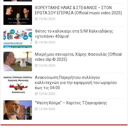
ΧΟΡΕΥΤΑΚΗΣ ΗΛΙΑΣ & ΣΤΕΦΑΝΟΣ – ΣΤΟΝ
ΕΡΩΤΑ ΣΟΥ ΕΓΕΡΑΣΑ (Official music video 2025)
19/06/2025
Φέτος το καλοκαίρι στα S/M Χαλκιαδάκης
«χτυπάνε» 40άρια!
19/06/2025
Μικρή μου σενιορίτα, Χάρης Φασουλάς (Official
video clip © 2025)
16/06/2025
Ανακοίνωση Παγκρήτιου συλλόγου
καλλιτεχνών για την εφαρμογή του ωραρίου
έως τις 04:00
13/06/2025
‘’Ψεύτη Κόσμε’’ – Χαρίτος Τζαγκαράκης
12/06/2025