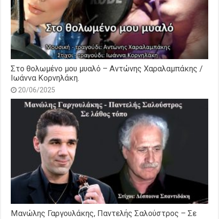
Στο θολωμένο μου μυαλό – Αντώνης Χαραλαμπάκης /
Ιωάννα Κορνηλάκη.
20/06/2025
Μανώλης Γαργουλάκης, Παντελής Σαλούστρος – Σε