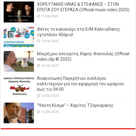
ΧΟΡΕΥΤΑΚΗΣ ΗΛΙΑΣ & ΣΤΕΦΑΝΟΣ – ΣΤΟΝ
ΕΡΩΤΑ ΣΟΥ ΕΓΕΡΑΣΑ (Official music video 2025)
19/06/2025
Φέτος το καλοκαίρι στα S/M Χαλκιαδάκης
«χτυπάνε» 40άρια!
19/06/2025
Μικρή μου σενιορίτα, Χάρης Φασουλάς (Official
video clip © 2025)
16/06/2025
Ανακοίνωση Παγκρήτιου συλλόγου
καλλιτεχνών για την εφαρμογή του ωραρίου
έως τις 04:00
13/06/2025
‘’Ψεύτη Κόσμε’’ – Χαρίτος Τζαγκαράκης
12/06/2025