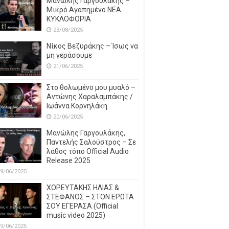
Μανώλης Γαργουλάκης –
Μικρό Αγαπημένο NEΑ
ΚΥΚΛΟΦΟΡΙΑ
23/08/2025
Νίκος Βεζυράκης – Ίσως να
μη γεράσουμε
21/06/2025
Στο θολωμένο μου μυαλό –
Αντώνης Χαραλαμπάκης /
Ιωάννα Κορνηλάκη.
20/06/2025
Μανώλης Γαργουλάκης,
Παντελής Σαλούστρος – Σε
λάθος τόπο Official Audio
Release 2025
9/06/2025
ΧΟΡΕΥΤΑΚΗΣ ΗΛΙΑΣ &
ΣΤΕΦΑΝΟΣ – ΣΤΟΝ ΕΡΩΤΑ
ΣΟΥ ΕΓΕΡΑΣΑ (Official
music video 2025)
9/06/2025