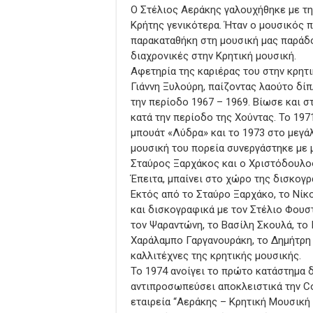
Ο Στέλιος Αεράκης γαλουχήθηκε με τ
Κρήτης γενικότερα. Ήταν ο μουσικός 
παρακαταθήκη στη μουσική μας παράδ
διαχρονικές στην Κρητική μουσική.
Αφετηρία της καριέρας του στην κρητι
Γιάννη Ξυλούρη, παίζοντας λαούτο δί
την περίοδο 1967 – 1969. Βίωσε και σ
κατά την περίοδο της Χούντας. Το 197
μπουάτ «Λύδρα» και το 1973 στο μεγάλ
μουσική του πορεία συνεργάστηκε με
Σταύρος Ξαρχάκος και ο Χριστόδουλο
Έπειτα, μπαίνει στο χώρο της δισκο
Εκτός από το Σταύρο Ξαρχάκο, το Νίκ
και δισκογραφικά με τον Στέλιο Φουσ
τον Ψαραντώνη, το Βασίλη Σκουλά, το
Χαράλαμπο Γαργανουράκη, το Δημήτρη
καλλιτέχνες της κρητικής μουσικής.
Το 1974 ανοίγει το πρώτο κατάστημα 
αντιπροσωπεύσει αποκλειστικά την Co
εταιρεία “Αεράκης – Κρητική Μουσική 