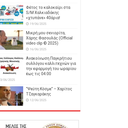
Φέτος το καλοκαίρι στα
S/M Χαλκιαδάκης
«χτυπάνε» 40άρια!
19/06/2025
Μικρή μου σενιορίτα,
Χάρης Φασουλάς (Official
video clip © 2025)
16/06/2025
Ανακοίνωση Παγκρήτιου
συλλόγου καλλιτεχνών για
την εφαρμογή του ωραρίου
έως τις 04:00
3/06/2025
‘’Ψεύτη Κόσμε’’ – Χαρίτος
Τζαγκαράκης
12/06/2025