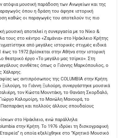
ην ατόφια μουσική παράδοση των Ανωγείων και της
παραγωγός όπου η δράση του άφησε ιστορική
οση καθώς οι παραγωγές του αποτελούν τις πιο
κή μουσική αποτελεί η συνεργασία με το Νίκο &
πλα τους στο κέντρο «Ζαμάνια» στο Ηράκλειο Κρήτης
τιγματίστηκε από μεγάλες ιστορικές στιγμές ειδικά
1 έως το 1972 βρίσκεται στην Αθήνα στην ιστορική
ο θεατρικό έργο «Το μεγάλο μας τσίρκο». Στη
 μεγάλους συνθέτες όπως ο Γιάννης Μαρκόπουλος, ο
ς Χάλαρης.
γραφίας ως αντιπρόσωπος της COLUMBIA στην Κρήτη.
ο Ξυλούρη, το Γιάννη Ξυλούρη, συνεργάστηκε μουσικά
ταλιέρη, τον Κώστα Μουντάκη, το Θανάση Σκορδαλό,
 Γιώργο Καλομοίρη, το Μανώλη Μανουρά, το
 Πασπαράκη και πολλούς άλλους σπουδαίους
δίσκων στο Ηράκλειο, ενώ παράλληλα
lumbia στην Κρήτη. Το 1976 ιδρύει τη δισκογραφική
Εταιρεία” η οποία εξελίχθηκε στο “Κρητικό Μουσικό