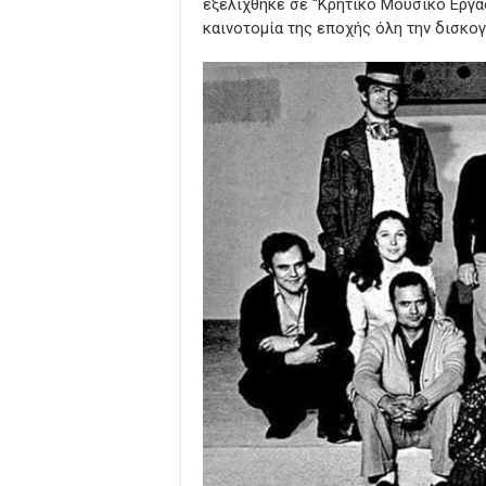
εξελίχθηκε σε “Κρητικό Μουσικό Εργασ
καινοτομία της εποχής όλη την δισκογ