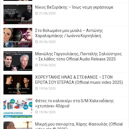
Νίκος Βεζυράκης – Ίσως να μη γεράσουμε
21/06/2025
Στο θολωμένο μου μυαλό – Αντώνης
Χαραλαμπάκης / Ιωάννα Κορνηλάκη.
20/06/2025
Μανώλης Γαργουλάκης, Παντελής Σαλούστρος
– Σε λάθος τόπο Official Audio Release 2025
19/06/2025
ΧΟΡΕΥΤΑΚΗΣ ΗΛΙΑΣ & ΣΤΕΦΑΝΟΣ – ΣΤΟΝ
ΕΡΩΤΑ ΣΟΥ ΕΓΕΡΑΣΑ (Official music video 2025)
19/06/2025
Φέτος το καλοκαίρι στα S/M Χαλκιαδάκης
«χτυπάνε» 40άρια!
19/06/2025
Μικρή μου σενιορίτα, Χάρης Φασουλάς (Official