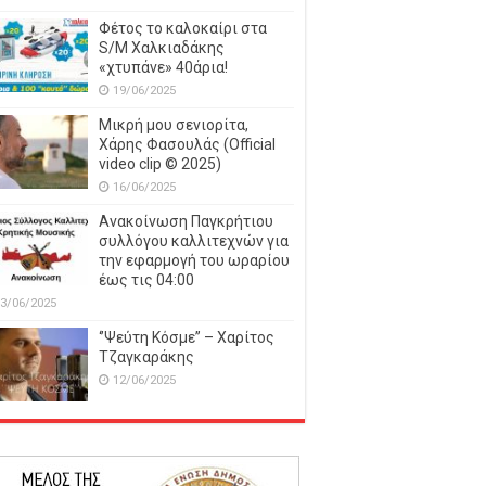
Φέτος το καλοκαίρι στα
S/M Χαλκιαδάκης
«χτυπάνε» 40άρια!
19/06/2025
Μικρή μου σενιορίτα,
Χάρης Φασουλάς (Official
video clip © 2025)
16/06/2025
Ανακοίνωση Παγκρήτιου
συλλόγου καλλιτεχνών για
την εφαρμογή του ωραρίου
έως τις 04:00
3/06/2025
‘’Ψεύτη Κόσμε’’ – Χαρίτος
Τζαγκαράκης
12/06/2025