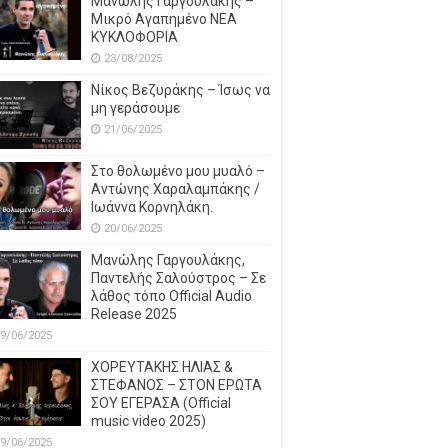
Μανώλης Γαργουλάκης –
Μικρό Αγαπημένο NEΑ
ΚΥΚΛΟΦΟΡΙΑ
23/08/2025
Νίκος Βεζυράκης – Ίσως να
μη γεράσουμε
21/06/2025
Στο θολωμένο μου μυαλό –
Αντώνης Χαραλαμπάκης /
Ιωάννα Κορνηλάκη.
20/06/2025
Μανώλης Γαργουλάκης,
Παντελής Σαλούστρος – Σε
λάθος τόπο Official Audio
Release 2025
9/06/2025
ΧΟΡΕΥΤΑΚΗΣ ΗΛΙΑΣ &
ΣΤΕΦΑΝΟΣ – ΣΤΟΝ ΕΡΩΤΑ
ΣΟΥ ΕΓΕΡΑΣΑ (Official
music video 2025)
9/06/2025