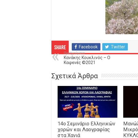
Facebook
Twitter
Share
Προηγούμενο
Κανάκης Κουκλινός – Ο
Καφενές ©2021
Σχετικά Άρθρα
14o Σεμινάριο Ελληνικών
Μανώλ
χορών και Λαογραφίας
Μικρό
στα Χανιά
ΚΥΚΛ