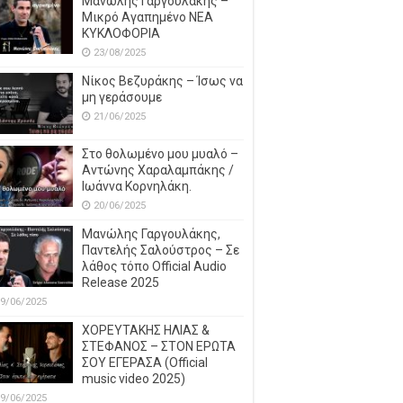
Μανώλης Γαργουλάκης –
Μικρό Αγαπημένο NEΑ
ΚΥΚΛΟΦΟΡΙΑ
23/08/2025
Νίκος Βεζυράκης – Ίσως να
μη γεράσουμε
21/06/2025
Στο θολωμένο μου μυαλό –
Αντώνης Χαραλαμπάκης /
Ιωάννα Κορνηλάκη.
20/06/2025
Μανώλης Γαργουλάκης,
Παντελής Σαλούστρος – Σε
λάθος τόπο Official Audio
Release 2025
9/06/2025
ΧΟΡΕΥΤΑΚΗΣ ΗΛΙΑΣ &
ΣΤΕΦΑΝΟΣ – ΣΤΟΝ ΕΡΩΤΑ
ΣΟΥ ΕΓΕΡΑΣΑ (Official
music video 2025)
9/06/2025