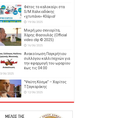
Φέτος το καλοκαίρι στα
S/M Χαλκιαδάκης
«χτυπάνε» 40άρια!
19/06/2025
Μικρή μου σενιορίτα,
Χάρης Φασουλάς (Official
video clip © 2025)
16/06/2025
Ανακοίνωση Παγκρήτιου
συλλόγου καλλιτεχνών για
την εφαρμογή του ωραρίου
έως τις 04:00
3/06/2025
‘’Ψεύτη Κόσμε’’ – Χαρίτος
Τζαγκαράκης
12/06/2025