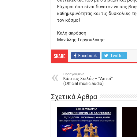
Εύχομαι όσο είναι δυνατόν να σας βο
καθημερινότητας και τις δυσκολίες της
τον κόσμο!
Καλή ακρόαση
Μανώλης Γαργουλάκης
Facebook
Twitter
Share
Προηγούμενο
Κώστας Χειλάς – ”Αετοί”
(Official music audio)
Σχετικά Άρθρα