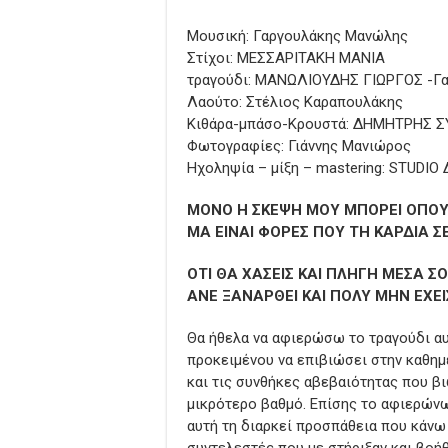
Μουσική: Γαργουλάκης Μανώλης
Στίχοι: ΜΕΣΣΑΡΙΤΑΚΗ ΜΑΝΙΑ
τραγούδι: ΜΑΝΩΛΙΟΥΔΗΣ ΓΙΩΡΓΟΣ -Γ
Λαούτο: Στέλιος Καραπουλάκης
Κιθάρα-μπάσο-Κρουστά: ΔΗΜΗΤΡΗΣ 
Φωτογραφίες: Γιάννης Μανιώρος
Ηχοληψία – μίξη – mastering: STUD
ΜΟΝΟ Η ΣΚΕΨΗ ΜΟΥ ΜΠΟΡΕΙ ΟΠΟΥ
ΜΑ ΕΙΝΑΙ ΦΟΡΕΣ ΠΟΥ ΤΗ ΚΑΡΔΙΑ Σ
ΟΤΙ ΘΑ ΧΑΣΕΙΣ ΚΑΙ ΠΛΗΓΗ ΜΕΣΑ ΣΟΥ
ΑΝΕ ΞΑΝΑΡΘΕΙ ΚΑΙ ΠΟΛΥ ΜΗΝ ΕΧΕ
Θα ήθελα να αφιερώσω το τραγούδι α
προκειμένου να επιβιώσει στην καθημ
και τις συνθήκες αβεβαιότητας που β
μικρότερο βαθμό. Επίσης το αφιερώνω
αυτή τη διαρκεί προσπάθεια που κάνω
συντελεστές που με στήριξαν και βοήθ