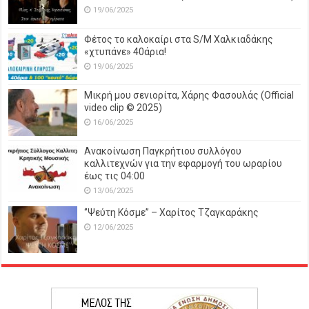
19/06/2025
Φέτος το καλοκαίρι στα S/M Χαλκιαδάκης
«χτυπάνε» 40άρια!
19/06/2025
Μικρή μου σενιορίτα, Χάρης Φασουλάς (Official
video clip © 2025)
16/06/2025
Ανακοίνωση Παγκρήτιου συλλόγου
καλλιτεχνών για την εφαρμογή του ωραρίου
έως τις 04:00
13/06/2025
‘’Ψεύτη Κόσμε’’ – Χαρίτος Τζαγκαράκης
12/06/2025