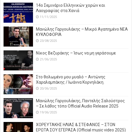
14o Σεμινάριο Ελληνικών χορών και
Λαογραφίας στα Χανιά
11/11/2025
Μανώλης Γαργουλάκης – Μικρό Αγαπημένο NEΑ
ΚΥΚΛΟΦΟΡΙΑ
23/08/2025
Νίκος Βεζυράκης – Ίσως να μη γεράσουμε
21/06/2025
Στο θολωμένο μου μυαλό – Αντώνης
Χαραλαμπάκης / Ιωάννα Κορνηλάκη.
20/06/2025
Μανώλης Γαργουλάκης, Παντελής Σαλούστρος
– Σε λάθος τόπο Official Audio Release 2025
19/06/2025
ΧΟΡΕΥΤΑΚΗΣ ΗΛΙΑΣ & ΣΤΕΦΑΝΟΣ – ΣΤΟΝ
ΕΡΩΤΑ ΣΟΥ ΕΓΕΡΑΣΑ (Official music video 2025)