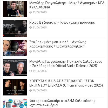
Μανώλης Γαργουλάκης – Μικρό Αγαπημένο NEΑ
ΚΥΚΛΟΦΟΡΙΑ
23/08/2025
Νίκος Βεζυράκης – Ίσως να μη γεράσουμε
21/06/2025
Στο θολωμένο μου μυαλό – Αντώνης
Χαραλαμπάκης / Ιωάννα Κορνηλάκη.
20/06/2025
Μανώλης Γαργουλάκης, Παντελής Σαλούστρος
– Σε λάθος τόπο Official Audio Release 2025
19/06/2025
ΧΟΡΕΥΤΑΚΗΣ ΗΛΙΑΣ & ΣΤΕΦΑΝΟΣ – ΣΤΟΝ
ΕΡΩΤΑ ΣΟΥ ΕΓΕΡΑΣΑ (Official music video 2025)
19/06/2025
Φέτος το καλοκαίρι στα S/M Χαλκιαδάκης
«χτυπάνε» 40άρια!