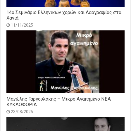
14o Σεμινάριο Ελληνικών χορών και Λαογραφίας στα
Χανιά
11/11/2025
Μανώλης Γαργουλάκης – Μικρό Αγαπημένο NEΑ
ΚΥΚΛΟΦΟΡΙΑ
23/08/2025