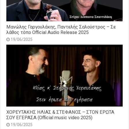
Μανώλης Γαργουλάκης, Παντελής Σαλούστρος – Σε
λάθος τόπο Official Audio Release 2025
19/06/2025
ΧΟΡΕΥΤΑΚΗΣ ΗΛΙΑΣ & ΣΤΕΦΑΝΟΣ – ΣΤΟΝ ΕΡΩΤΑ
ΣΟΥ ΕΓΕΡΑΣΑ (Official music video 2025)
19/06/2025