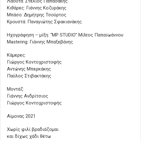
Λαούτα: Στέλιος Παπαδάκης
Κιθάρες: Γιάννης Κοζυράκης
Μπάσο: Δημήτρης Τσούρτος
Κρουστά: Παναγιώτης Σφακιανάκης
Ηχογράφηση – μίξη: “MP STUDIO” Μίλτος Παπαϊωάννου
Mastering: Γιάννης Μπαξεβάνης
Κάμερες:
Γιώργος Κοντοχριστοφής
Αντώνης Μπερκάκης
Παύλος Στιβακτάκης
Μοντάζ:
Γιάννης Ανδρίτσιος
Γιώργος Κοντοχριστοφής
Αϊμονας 2021
Χωρίς φιλί βραδιάζομαι
και δίχως χάδι θέτω