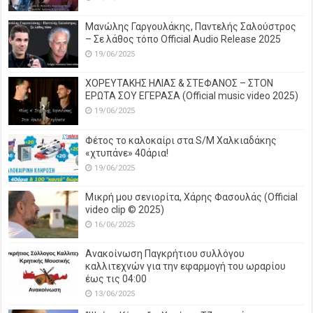
Μανώλης Γαργουλάκης, Παντελής Σαλούστρος
– Σε λάθος τόπο Official Audio Release 2025
19/06/2025
ΧΟΡΕΥΤΑΚΗΣ ΗΛΙΑΣ & ΣΤΕΦΑΝΟΣ – ΣΤΟΝ
ΕΡΩΤΑ ΣΟΥ ΕΓΕΡΑΣΑ (Official music video 2025)
19/06/2025
Φέτος το καλοκαίρι στα S/M Χαλκιαδάκης
«χτυπάνε» 40άρια!
19/06/2025
Μικρή μου σενιορίτα, Χάρης Φασουλάς (Official
video clip © 2025)
16/06/2025
Ανακοίνωση Παγκρήτιου συλλόγου
καλλιτεχνών για την εφαρμογή του ωραρίου
έως τις 04:00
13/06/2025