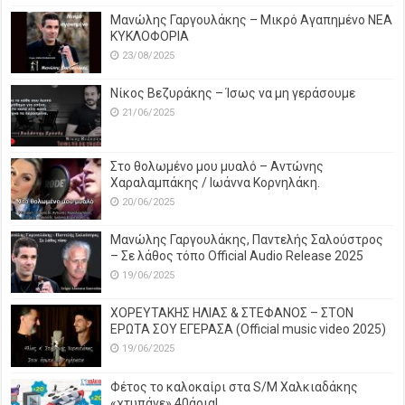
Μανώλης Γαργουλάκης – Μικρό Αγαπημένο NEΑ
ΚΥΚΛΟΦΟΡΙΑ
23/08/2025
Νίκος Βεζυράκης – Ίσως να μη γεράσουμε
21/06/2025
Στο θολωμένο μου μυαλό – Αντώνης
Χαραλαμπάκης / Ιωάννα Κορνηλάκη.
20/06/2025
Μανώλης Γαργουλάκης, Παντελής Σαλούστρος
– Σε λάθος τόπο Official Audio Release 2025
19/06/2025
ΧΟΡΕΥΤΑΚΗΣ ΗΛΙΑΣ & ΣΤΕΦΑΝΟΣ – ΣΤΟΝ
ΕΡΩΤΑ ΣΟΥ ΕΓΕΡΑΣΑ (Official music video 2025)
19/06/2025
Φέτος το καλοκαίρι στα S/M Χαλκιαδάκης
«χτυπάνε» 40άρια!