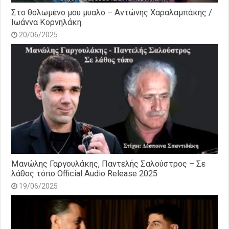
Στο θολωμένο μου μυαλό – Αντώνης Χαραλαμπάκης /
Ιωάννα Κορνηλάκη.
20/06/2025
Μανώλης Γαργουλάκης, Παντελής Σαλούστρος – Σε
λάθος τόπο Official Audio Release 2025
19/06/2025