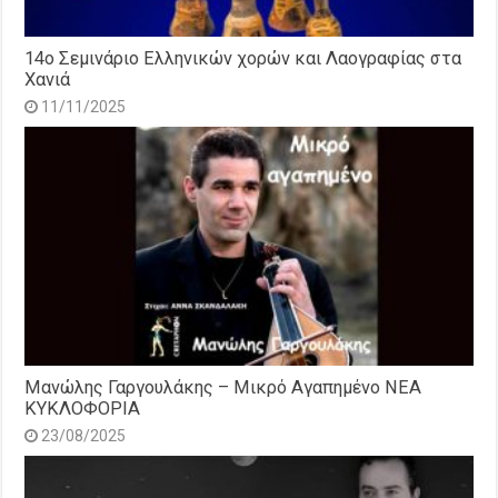
14o Σεμινάριο Ελληνικών χορών και Λαογραφίας στα
Χανιά
11/11/2025
Μανώλης Γαργουλάκης – Μικρό Αγαπημένο NEΑ
ΚΥΚΛΟΦΟΡΙΑ
23/08/2025