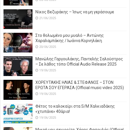
Νίκος Βεζυράκης – Ίσως να μη γεράσουμε
21/06/2025
Στο θολωμένο μου μυαλό – Αντώνης
Χαραλαμπάκης / Ιωάννα Κορνηλάκη.
20/06/2025
Μανώλης Γαργουλάκης, Παντελής Σαλούστρος
– Σε λάθος τόπο Official Audio Release 2025
19/06/2025
ΧΟΡΕΥΤΑΚΗΣ ΗΛΙΑΣ & ΣΤΕΦΑΝΟΣ – ΣΤΟΝ
ΕΡΩΤΑ ΣΟΥ ΕΓΕΡΑΣΑ (Official music video 2025)
19/06/2025
Φέτος το καλοκαίρι στα S/M Χαλκιαδάκης
«χτυπάνε» 40άρια!
19/06/2025
Μικρή μου σενιορίτα, Χάρης Φασουλάς (Official