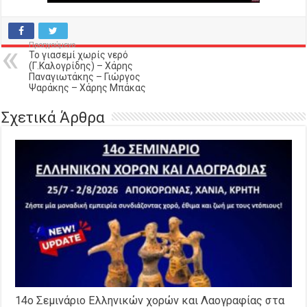
Προηγούμενο
Το γιασεμί χωρίς νερό
(Γ.Καλογρίδης) – Χάρης
Παναγιωτάκης – Γιώργος
Ψαράκης – Χάρης Μπάκας
Σχετικά Άρθρα
14o Σεμινάριο Ελληνικών χορών και Λαογραφίας στα