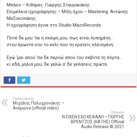
Μπάσο – Κιθάρες: Γιώργης Σταυρακάκης
Επιμέλεια ηχογράφησης – Μίξη ήχου – Mastering: Αντώνης
Μαζοκοπάκης
Η ηχογράφηση έγινε στο Studio MazoRecords
Ποτέ δε μου ‘πε η σκέψη μου, πως είναι λυπημένη…
στου έρωντά σου το κελί που τη κρατείς κλεισμένη.
Εγώ ‘μαι απού ‘πα δε περνώ απού του σεβντά τη πόρτα…
κι εδά, μηλιά μου, δε γελώ α’ δε γελάσεις πρώτα.
Προηγούμενο
Μιχάλης Πολυχρονάκης –
Ανεμώνα (official video)
Επόμενο
Ν ΕΙΧΕΝ ΕΧΩ ΚΕΦΑΛΗ – ΓΙΩΡΓΗΣ
ΒΡΕΝΤΖΟΣ (ΚΑΤΗΣ) Official
Audio Release © 2021