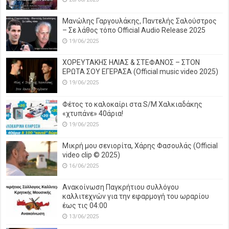
Μανώλης Γαργουλάκης, Παντελής Σαλούστρος
– Σε λάθος τόπο Official Audio Release 2025
19/06/2025
ΧΟΡΕΥΤΑΚΗΣ ΗΛΙΑΣ & ΣΤΕΦΑΝΟΣ – ΣΤΟΝ
ΕΡΩΤΑ ΣΟΥ ΕΓΕΡΑΣΑ (Official music video 2025)
19/06/2025
Φέτος το καλοκαίρι στα S/M Χαλκιαδάκης
«χτυπάνε» 40άρια!
19/06/2025
Μικρή μου σενιορίτα, Χάρης Φασουλάς (Official
video clip © 2025)
16/06/2025
Ανακοίνωση Παγκρήτιου συλλόγου
καλλιτεχνών για την εφαρμογή του ωραρίου
έως τις 04:00
13/06/2025