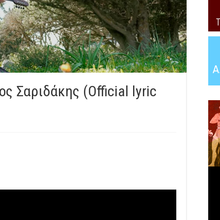
ς Σαριδάκης (Official lyric