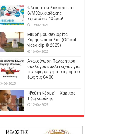
Φέτος το καλοκαίρι στα
S/M Χαλκιαδάκης
«χτυπάνε» 40άρια!
19/06/2025
Μικρή μου σενιορίτα,
Χάρης Φασουλάς (Official
video clip © 2025)
16/06/2025
Ανακοίνωση Παγκρήτιου
συλλόγου καλλιτεχνών για
την εφαρμογή του ωραρίου
έως τις 04:00
3/06/2025
‘’Ψεύτη Κόσμε’’ – Χαρίτος
Τζαγκαράκης
12/06/2025