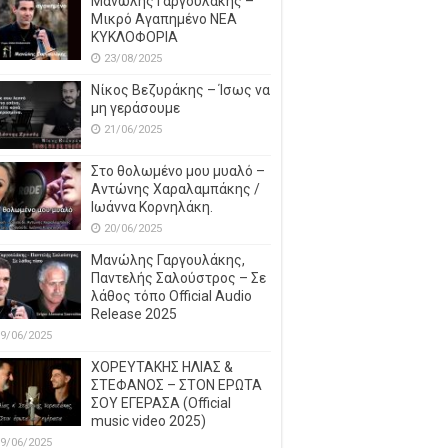
Μανώλης Γαργουλάκης –
Μικρό Αγαπημένο NEΑ
ΚΥΚΛΟΦΟΡΙΑ
23/08/2025
Νίκος Βεζυράκης – Ίσως να
μη γεράσουμε
21/06/2025
Στο θολωμένο μου μυαλό –
Αντώνης Χαραλαμπάκης /
Ιωάννα Κορνηλάκη.
20/06/2025
Μανώλης Γαργουλάκης,
Παντελής Σαλούστρος – Σε
λάθος τόπο Official Audio
Release 2025
9/06/2025
ΧΟΡΕΥΤΑΚΗΣ ΗΛΙΑΣ &
ΣΤΕΦΑΝΟΣ – ΣΤΟΝ ΕΡΩΤΑ
ΣΟΥ ΕΓΕΡΑΣΑ (Official
music video 2025)
9/06/2025