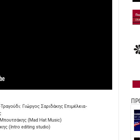
ΠΡ
ραγούδι: Γιώργος Σαριδάκης Επιμέλεια-
ς
Μπουτσάκης (Mad Hat Music)
ς (Intro editing studio)