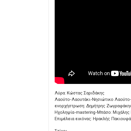
Λύρα: Κώστας Σαριδάκης
Λαούτο-Λαουτάκι-Νησιώτικο Λαούτο-Τ
ενορχήστρωση: Δημήτρης Ζωγραφάκη
Ηχοληψία-mastering-Μπάσο: Μιχάλης 
Επιμέλεια εικόνας: Ηρακλής Πακιουφάκη