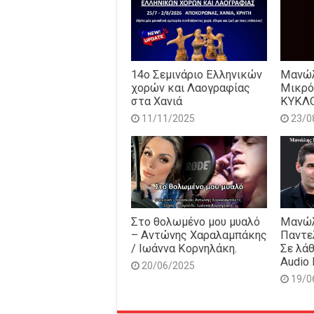
14o Σεμινάριο Ελληνικών
Μανώλ
χορών και Λαογραφίας
Μικρό
στα Χανιά
ΚΥΚΛ
11/11/2025
23/0
Στο θολωμένο μου μυαλό
Μανώλ
– Αντώνης Χαραλαμπάκης
Παντε
/ Ιωάννα Κορνηλάκη.
Σε λάθ
Audio 
20/06/2025
19/0