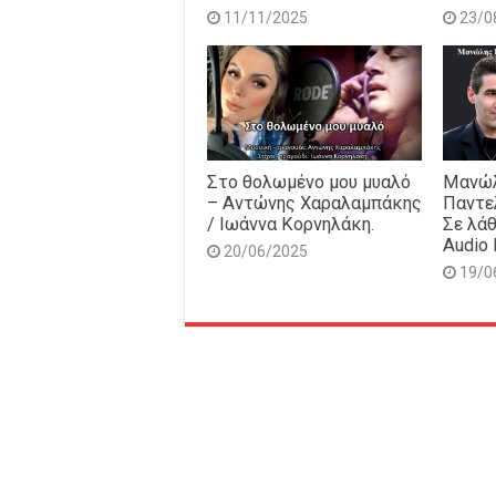
11/11/2025
23/0
Στο θολωμένο μου μυαλό
Μανώλ
– Αντώνης Χαραλαμπάκης
Παντε
/ Ιωάννα Κορνηλάκη.
Σε λάθ
Audio 
20/06/2025
19/0