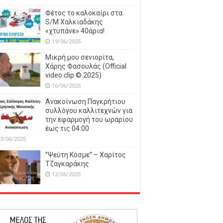
Φέτος το καλοκαίρι στα
S/M Χαλκιαδάκης
«χτυπάνε» 40άρια!
19/06/2025
Μικρή μου σενιορίτα,
Χάρης Φασουλάς (Official
video clip © 2025)
16/06/2025
Ανακοίνωση Παγκρήτιου
συλλόγου καλλιτεχνών για
την εφαρμογή του ωραρίου
έως τις 04:00
3/06/2025
‘’Ψεύτη Κόσμε’’ – Χαρίτος
Τζαγκαράκης
12/06/2025