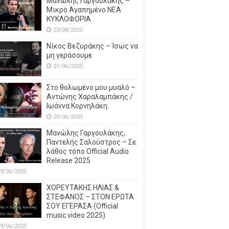
Μανώλης Γαργουλάκης –
Μικρό Αγαπημένο NEΑ
ΚΥΚΛΟΦΟΡΙΑ
23/08/2025
Νίκος Βεζυράκης – Ίσως να
μη γεράσουμε
21/06/2025
Στο θολωμένο μου μυαλό –
Αντώνης Χαραλαμπάκης /
Ιωάννα Κορνηλάκη.
20/06/2025
Μανώλης Γαργουλάκης,
Παντελής Σαλούστρος – Σε
λάθος τόπο Official Audio
Release 2025
9/06/2025
ΧΟΡΕΥΤΑΚΗΣ ΗΛΙΑΣ &
ΣΤΕΦΑΝΟΣ – ΣΤΟΝ ΕΡΩΤΑ
ΣΟΥ ΕΓΕΡΑΣΑ (Official
music video 2025)
9/06/2025