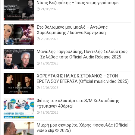
Νίκος Βεζυράκης – Ίσως να μη γεράσουμε
21/06/2025
Στο θολωμένο μου μυαλό – Αντώνης
Χαραλαμπάκης / Ιωάννα Κορνηλάκη.
20/06/2025
Μανώλης Γαργουλάκης, Παντελής Σαλούστρος
– Σε λάθος τόπο Official Audio Release 2025
19/06/2025
ΧΟΡΕΥΤΑΚΗΣ ΗΛΙΑΣ & ΣΤΕΦΑΝΟΣ – ΣΤΟΝ
ΕΡΩΤΑ ΣΟΥ ΕΓΕΡΑΣΑ (Official music video 2025)
19/06/2025
Φέτος το καλοκαίρι στα S/M Χαλκιαδάκης
«χτυπάνε» 40άρια!
19/06/2025
Μικρή μου σενιορίτα, Χάρης Φασουλάς (Official
video clip © 2025)