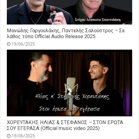
Μανώλης Γαργουλάκης, Παντελής Σαλούστρος – Σε
λάθος τόπο Official Audio Release 2025
19/06/2025
ΧΟΡΕΥΤΑΚΗΣ ΗΛΙΑΣ & ΣΤΕΦΑΝΟΣ – ΣΤΟΝ ΕΡΩΤΑ
ΣΟΥ ΕΓΕΡΑΣΑ (Official music video 2025)
19/06/2025