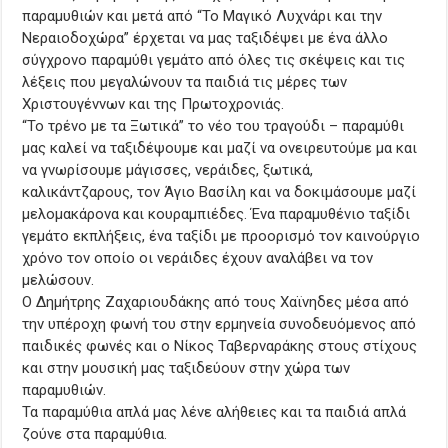
παραμυθιών και μετά από “Το Μαγικό Λυχνάρι και την
Νεραιοδοχώρα” έρχεται να μας ταξιδέψει με ένα άλλο
σύγχρονο παραμύθι γεμάτο από όλες τις σκέψεις και τις
λέξεις που μεγαλώνουν τα παιδιά τις μέρες των
Χριστουγέννων και της Πρωτοχρονιάς.
“Το τρένο με τα Ξωτικά” το νέο του τραγούδι – παραμύθι
μας καλεί να ταξιδέψουμε και μαζί να ονειρευτούμε μα και
να γνωρίσουμε μάγισσες, νεράιδες, ξωτικά,
καλικάντζαρους, τον Άγιο Βασίλη και να δοκιμάσουμε μαζί
μελομακάρονα και κουραμπιέδες. Ένα παραμυθένιο ταξίδι
γεμάτο εκπλήξεις, ένα ταξίδι με προορισμό τον καινούργιο
χρόνο τον οποίο οι νεράιδες έχουν αναλάβει να τον
μελώσουν.
Ο Δημήτρης Ζαχαριουδάκης από τους Χαϊνηδες μέσα από
την υπέροχη φωνή του στην ερμηνεία συνοδευόμενος από
παιδικές φωνές και ο Νίκος Ταβερναράκης στους στίχους
και στην μουσική μας ταξιδεύουν στην χώρα των
παραμυθιών.
Τα παραμύθια απλά μας λένε αλήθειες και τα παιδιά απλά
ζούνε στα παραμύθια.