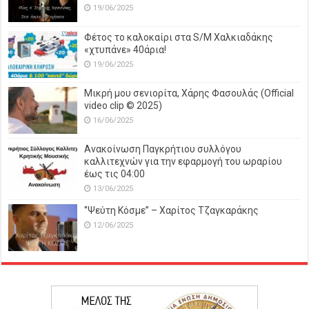
19/06/2025
Φέτος το καλοκαίρι στα S/M Χαλκιαδάκης
«χτυπάνε» 40άρια!
19/06/2025
Μικρή μου σενιορίτα, Χάρης Φασουλάς (Official
video clip © 2025)
16/06/2025
Ανακοίνωση Παγκρήτιου συλλόγου
καλλιτεχνών για την εφαρμογή του ωραρίου
έως τις 04:00
13/06/2025
‘’Ψεύτη Κόσμε’’ – Χαρίτος Τζαγκαράκης
12/06/2025