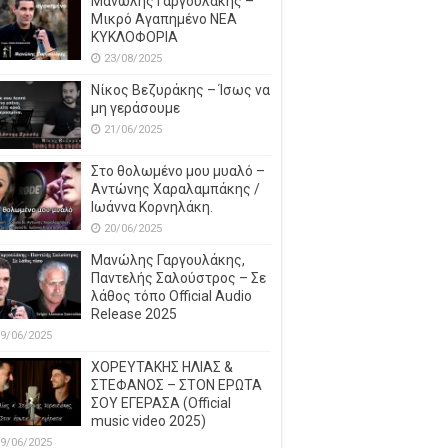
Μανώλης Γαργουλάκης –
Μικρό Αγαπημένο NEΑ
ΚΥΚΛΟΦΟΡΙΑ
23/08/2025
Νίκος Βεζυράκης – Ίσως να
μη γεράσουμε
21/06/2025
Στο θολωμένο μου μυαλό –
Αντώνης Χαραλαμπάκης /
Ιωάννα Κορνηλάκη.
20/06/2025
Μανώλης Γαργουλάκης,
Παντελής Σαλούστρος – Σε
λάθος τόπο Official Audio
Release 2025
9/06/2025
ΧΟΡΕΥΤΑΚΗΣ ΗΛΙΑΣ &
ΣΤΕΦΑΝΟΣ – ΣΤΟΝ ΕΡΩΤΑ
ΣΟΥ ΕΓΕΡΑΣΑ (Official
music video 2025)
9/06/2025