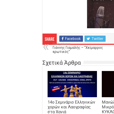
Facebook
Twitter
Share
Προηγούμενο
Γιάννης Γιαμαλής – “Χείμαρρος
ερωτικός”
Σχετικά Άρθρα
14o Σεμινάριο Ελληνικών
Μανώλ
χορών και Λαογραφίας
Μικρό
στα Χανιά
ΚΥΚΛ