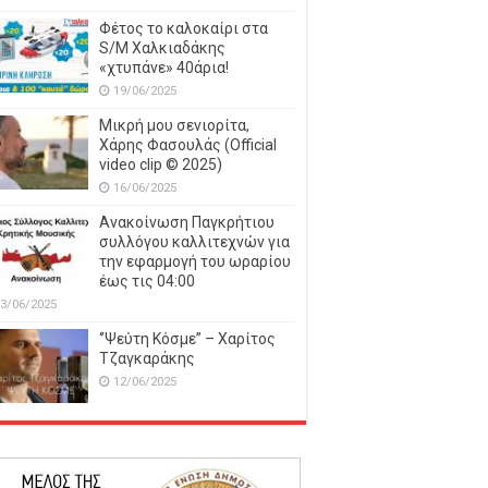
Φέτος το καλοκαίρι στα
S/M Χαλκιαδάκης
«χτυπάνε» 40άρια!
19/06/2025
Μικρή μου σενιορίτα,
Χάρης Φασουλάς (Official
video clip © 2025)
16/06/2025
Ανακοίνωση Παγκρήτιου
συλλόγου καλλιτεχνών για
την εφαρμογή του ωραρίου
έως τις 04:00
3/06/2025
‘’Ψεύτη Κόσμε’’ – Χαρίτος
Τζαγκαράκης
12/06/2025