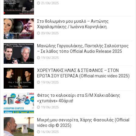
21/06/2025
Στο θολωμένο μου μυαλό – Αντώνης
Χαραλαμπάκης / Ιωάννα Κορνηλάκη.
20/06/2025
Μανώλης Γαργουλάκης, Παντελής Σαλούστρος
– Σε λάθος τόπο Official Audio Release 2025
19/06/2025
ΧΟΡΕΥΤΑΚΗΣ ΗΛΙΑΣ & ΣΤΕΦΑΝΟΣ – ΣΤΟΝ
ΕΡΩΤΑ ΣΟΥ ΕΓΕΡΑΣΑ (Official music video 2025)
19/06/2025
Φέτος το καλοκαίρι στα S/M Χαλκιαδάκης
«χτυπάνε» 40άρια!
19/06/2025
Μικρή μου σενιορίτα, Χάρης Φασουλάς (Official
video clip © 2025)
16/06/2025