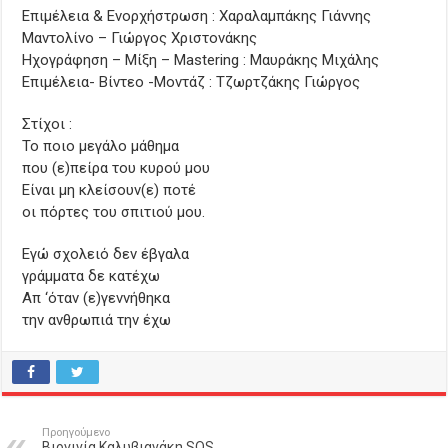
Επιμέλεια & Ενορχήστρωση : Χαραλαμπάκης Γιάννης
Μαντολίνο – Γιώργος Χριστονάκης
Ηχογράφηση – Μίξη – Mastering : Μαυράκης Μιχάλης
Επιμέλεια- Βίντεο -Μοντάζ : Tζωρτζάκης Γιώργος
Στίχοι :
To ποιο μεγάλο μάθημα
που (ε)πείρα του κυρού μου
Είναι μη κλείσουν(ε) ποτέ
οι πόρτες του σπιτιού μου.
Εγώ σχολειό δεν έβγαλα
γράμματα δε κατέχω
Απ ‘όταν (ε)γεννήθηκα
την ανθρωπιά την έχω
Προηγούμενο
Βιργινία Καλυβιανάκη SOS