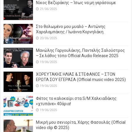
Νίκος Βεζυράκης – Ίσως να μη γεράσουμε
21/06/2025
Στο θολωμένο μου μυαλό – Αντώνης
Χαραλαμπάκης / Ιωάννα Κορνηλάκη.
20/06/2025
Μανώλης Γαργουλάκης, Παντελής Σαλούστρος
– Σε λάθος τόπο Official Audio Release 2025
19/06/2025
ΧΟΡΕΥΤΑΚΗΣ ΗΛΙΑΣ & ΣΤΕΦΑΝΟΣ – ΣΤΟΝ
ΕΡΩΤΑ ΣΟΥ ΕΓΕΡΑΣΑ (Official music video 2025)
19/06/2025
Φέτος το καλοκαίρι στα S/M Χαλκιαδάκης
«χτυπάνε» 40άρια!
19/06/2025
Μικρή μου σενιορίτα, Χάρης Φασουλάς (Official
video clip © 2025)