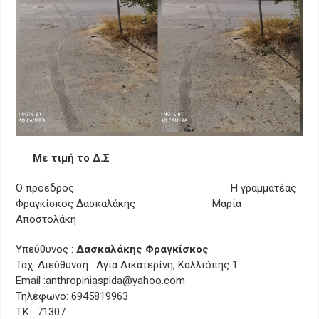
Με τιμή το Δ.Σ
Ο πρόεδρος Η γραμματέας
Φραγκίσκος Δασκαλάκης Μαρία
Αποστολάκη
Υπεύθυνος :
Δασκαλάκης Φραγκίσκος
Ταχ. Διεύθυνση : Αγία Αικατερίνη, Καλλιόπης 1
Email :anthropiniaspida@yahoo.com
Τηλέφωνο: 6945819963
T.Κ : 71307