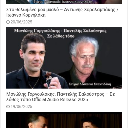
Στο θολωμένο μου μυαλό – Αντώνης Χαραλαμπάκης /
Ιωάννα Κορνηλάκη.
20/06/2025
Μανώλης Γαργουλάκης, Παντελής Σαλούστρος – Σε
λάθος τόπο Official Audio Release 2025
19/06/2025