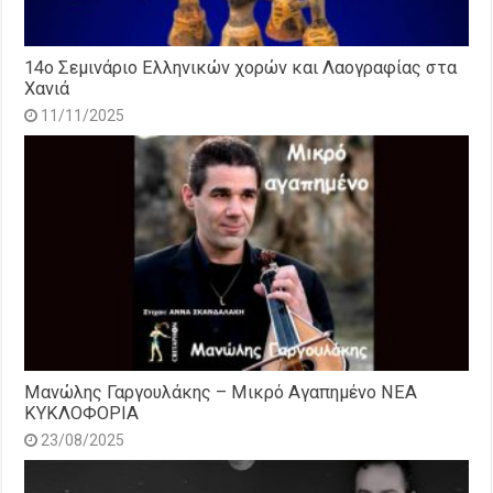
14o Σεμινάριο Ελληνικών χορών και Λαογραφίας στα
Χανιά
11/11/2025
Μανώλης Γαργουλάκης – Μικρό Αγαπημένο NEΑ
ΚΥΚΛΟΦΟΡΙΑ
23/08/2025