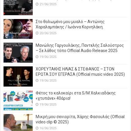
21/06/2025
Στο θολωμένο μου μυαλό – Αντώνης
Χαραλαμπάκης / Ιωάννα Κορνηλάκη.
20/06/2025
Μανώλης Γαργουλάκης, Παντελής Σαλούστρος
– Σε λάθος τόπο Official Audio Release 2025
19/06/2025
ΧΟΡΕΥΤΑΚΗΣ ΗΛΙΑΣ & ΣΤΕΦΑΝΟΣ – ΣΤΟΝ
ΕΡΩΤΑ ΣΟΥ ΕΓΕΡΑΣΑ (Official music video 2025)
19/06/2025
Φέτος το καλοκαίρι στα S/M Χαλκιαδάκης
«χτυπάνε» 40άρια!
19/06/2025
Μικρή μου σενιορίτα, Χάρης Φασουλάς (Official
video clip © 2025)
16/06/2025