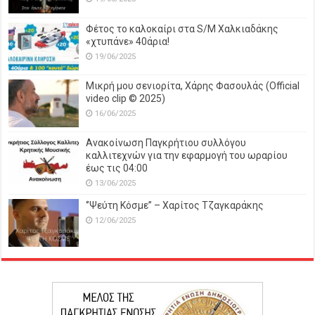
Φέτος το καλοκαίρι στα S/M Χαλκιαδάκης
«χτυπάνε» 40άρια!
19/06/2025
Μικρή μου σενιορίτα, Χάρης Φασουλάς (Official
video clip © 2025)
16/06/2025
Ανακοίνωση Παγκρήτιου συλλόγου
καλλιτεχνών για την εφαρμογή του ωραρίου
έως τις 04:00
13/06/2025
‘’Ψεύτη Κόσμε’’ – Χαρίτος Τζαγκαράκης
12/06/2025