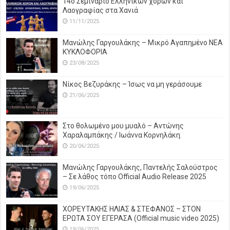
14o Σεμινάριο Ελληνικών χορών και
Λαογραφίας στα Χανιά
11/11/2025
Μανώλης Γαργουλάκης – Μικρό Αγαπημένο NEΑ
ΚΥΚΛΟΦΟΡΙΑ
23/08/2025
Νίκος Βεζυράκης – Ίσως να μη γεράσουμε
21/06/2025
Στο θολωμένο μου μυαλό – Αντώνης
Χαραλαμπάκης / Ιωάννα Κορνηλάκη.
20/06/2025
Μανώλης Γαργουλάκης, Παντελής Σαλούστρος
– Σε λάθος τόπο Official Audio Release 2025
19/06/2025
ΧΟΡΕΥΤΑΚΗΣ ΗΛΙΑΣ & ΣΤΕΦΑΝΟΣ – ΣΤΟΝ
ΕΡΩΤΑ ΣΟΥ ΕΓΕΡΑΣΑ (Official music video 2025)
19/06/2025